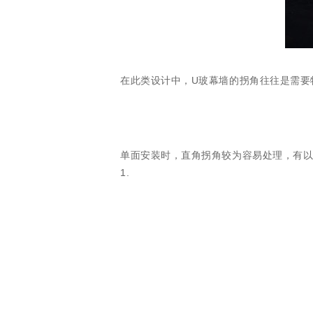
在此类设计中，U玻幕墙的
拐角往往是需要
单面安装时，直角拐角较为容易处理，有以
1.